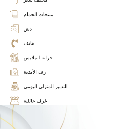
مجفف شعر
منتجات الحمام
دش
هاتف
خزانة الملابس
رف الأمتعة
التدبير المنزلي اليومي
غرف عائلية