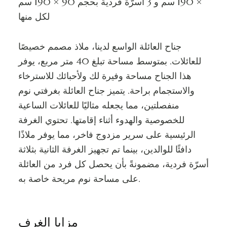
× 190 سم و 3 أسرّة فردية بحجم 90 × 190 سم
لكل منها
جناح العائلة الواسع لدينا، ملاذ مصمم خصيصًا
للعائلات. بمتوسط مساحة تبلغ 40 متر مربع، يوفر
هذا الجناح مساحة وفيرة لك ولأحبائك للاسترخاء
والاستجمام براحة. يتميز جناح العائلة بغرفتي نوم
منفصلتين، مما يجعله مثاليًا للعائلات الساعية
للخصوصية والهدوء أثناء إقامتها. تحتوي الغرفة
الرئيسية على سرير مزدوج فاخر، مما يوفر ملاذًا
دافئًا للوالدين، بينما تم تجهيز الغرفة الثانية بثلاثة
أسرّة فردية، مضمونةً بأن يحصل كل فرد من العائلة
على مساحة نوم مريحة خاصة به.
مزايا الغرف