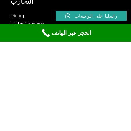
التجارب
Dining
راسلنا على الواتساب
Lobby Cafeteria
Lobby Lounge
الحجز عبر الهاتف
معلومات الاتصال
Hocapaşa Mah. İstasyon arkası sok. No: 9,
Istanbul / Türkiye
info@goldenhornbosphorushotel.com
+90 212 514 15 44
+90 540 514 15 44
احصل على الاتجاهات